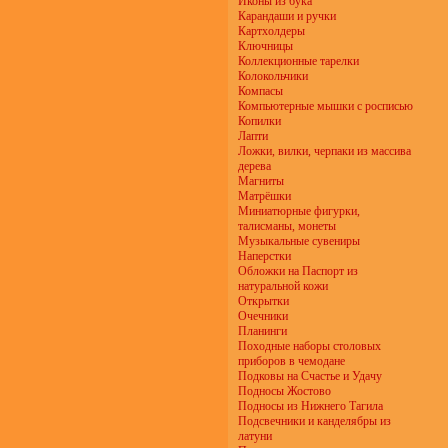
Иконы из бука
Карандаши и ручки
Картхолдеры
Ключницы
Коллекционные тарелки
Колокольчики
Компасы
Компьютерные мышки с росписью
Копилки
Лапти
Ложки, вилки, черпаки из массива
дерева
Магниты
Матрёшки
Миниатюрные фигурки,
талисманы, монеты
Музыкальные сувениры
Наперстки
Обложки на Паспорт из
натуральной кожи
Открытки
Очечники
Планинги
Походные наборы столовых
приборов в чемодане
Подковы на Счастье и Удачу
Подносы Жостово
Подносы из Нижнего Тагила
Подсвечники и канделябры из
латуни