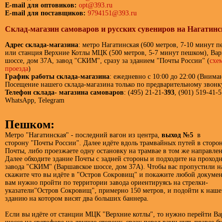
E-mail для оптовиков:
opt@393.ru
E-mail для поставщиков:
9794151@393.ru
Склад-магазин самоваров и русских сувениров на Нагатин
Адрес склада-магазина
: метро Нагатинская (600 метров, 7-10 минут 
или станция Верхние Котлы МЦК (500 метров, 5-7 минут пешком), Ва
шоссе, дом 37А, завод "СКИМ", сразу за зданием "Почты России" (
схе
проезда
)
График работы склада-магазина
: ежедневно с 10:00 до 22:00 (Внима
Посещение нашего склада-магазина
только по предварительному звонк
Телефон склада- магазина самоваров
: (495) 21-21-
393
, (901) 519-41-5
WhatsApp, Telegram
Пешком:
Метро "Нагатинская" - последний вагон из центра,
выход №5
в
сторону "Почты России". Далее идёте вдоль трамвайных путей в сторо
Почты, либо проезжаете одну остановку на трамвае в том же направле
Далее обходите здание Почты с задней стороны и подходите на проход
завода "СКИМ" (Варшавское шоссе, дом 37А). Чтобы вас пропустили на
скажите что вы идёте в "Остров Сокровищ" и покажите любой докумен
вам нужно пройти по территории завода ориентируясь на стрелки-
указатели"Остров Сокровищ", примерно 150 метров, и подойти к наш
зданию на котором висят два больших баннера.
Если вы идёте от станции МЦК "Верхние котлы", то нужно перейти В