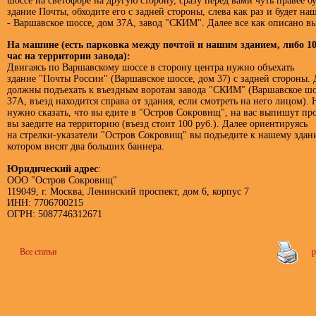
шоссе на светофоре на другую сторону, сразу перед вами чуть правее бу
здание Почты, обходите его с задней стороны, слева как раз и будет на
- Варшавское шоссе, дом 37А, завод "СКИМ". Далее все как описано в
На машине (есть парковка между почтой и нашим зданием, либо 10
час на территории завода):
Двигаясь по Варшавскому шоссе в сторону центра нужно объехать
здание "Почты России" (Варшавское шоссе, дом 37) с задней стороны. 
должны подъехать к въездным воротам завода "СКИМ" (Варшавское шо
37А, въезд находится справа от здания, если смотреть на него лицом). 
нужно сказать, что вы едите в "Остров Сокровищ", на вас выпишут пр
вы заедите на территорию (въезд стоит 100 руб.). Далее ориентируясь
на стрелки-указатели "Остров Сокровищ" вы подъедите к нашему здан
котором висят два больших баннера.
Юридический адрес
:
ООО "Остров Сокровищ"
119049, г. Москва, Ленинский проспект, дом 6, корпус 7
ИНН: 7706700215
ОГРН: 5087746312671
Все статьи
р