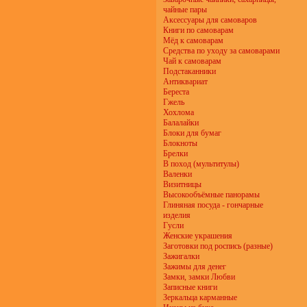
чайные пары
Аксессуары для самоваров
Книги по самоварам
Мёд к самоварам
Средства по уходу за самоварами
Чай к самоварам
Подстаканники
Антиквариат
Береста
Гжель
Хохлома
Балалайки
Блоки для бумаг
Блокноты
Брелки
В поход (мультитулы)
Валенки
Визитницы
Высокообъёмные панорамы
Глиняная посуда - гончарные
изделия
Гусли
Женские украшения
Заготовки под роспись (разные)
Зажигалки
Зажимы для денег
Замки, замки Любви
Записные книги
Зеркальца карманные