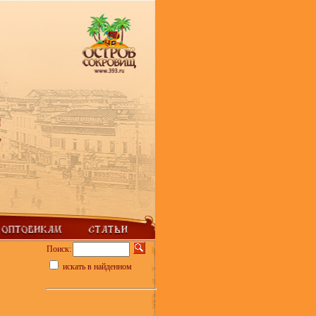
Поиск:
искать в найденном