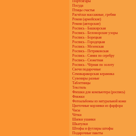
Портсигары
Посуда
Птицы счастья
Расчёски массажные, гребни
Ремни (армейские)
Ремни (авторские)
Роспись - Башкирская
Роспись - Беломорские узоры
Роспись - Борецкая
Роспись - Городецкая
Роспись - Мезенская
Роспись - Петриковская
Роспись - Синяя по серебру
Роспись - Сюжетная
Роспись - Чёрная по золоту
Свечи подарочные
Семикаракорская керамика
Сувениры разные
Таблетницы
Текстиль
Флешки для компьютера (роспись)
Фляжки
Фотоальбомы из натуральной кожи
Цветочные корзинки из фарфора
Часы
Чётки
Шапки ушанки
Шкатулки
Штофы и футляры штофы
Подарочные пакеты