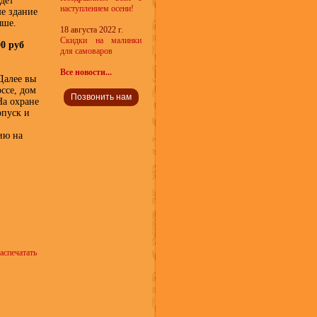
дет
наступлением осени!
ше здание
ыше.
18 августа 2022 г.
Скидки на малинки
0 руб
для самоваров
Все новости...
Далее вы
ссе, дом
Позвонить нам
На охране
опуск и
ию на
аспечатать