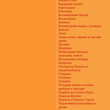
Иконы из бука
Карандаши и ручки
Картхолдеры
Ключницы
Коллекционные тарелки
Колокольчики
Компасы
Компьютерные мышки с росписью
Копилки
Лапти
Ложки, вилки, черпаки из массива
дерева
Магниты
Матрёшки
Миниатюрные фигурки,
талисманы, монеты
Музыкальные сувениры
Наперстки
Обложки на Паспорт из
натуральной кожи
Открытки
Очечники
Планинги
Походные наборы столовых
приборов в чемодане
Подковы на Счастье и Удачу
Подносы Жостово
Подносы из Нижнего Тагила
Подсвечники и канделябры из
латуни