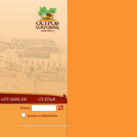
Поиск:
искать в найденном