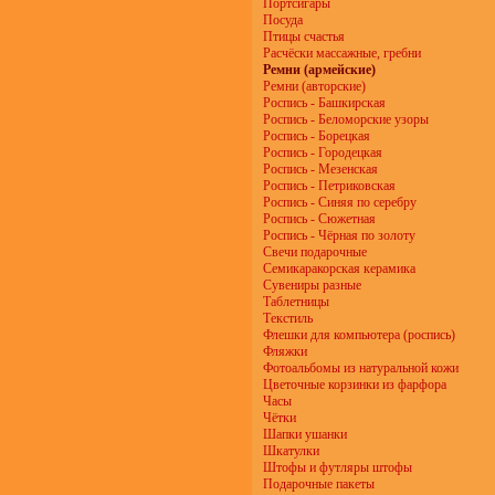
Портсигары
Посуда
Птицы счастья
Расчёски массажные, гребни
Ремни (армейские)
Ремни (авторские)
Роспись - Башкирская
Роспись - Беломорские узоры
Роспись - Борецкая
Роспись - Городецкая
Роспись - Мезенская
Роспись - Петриковская
Роспись - Синяя по серебру
Роспись - Сюжетная
Роспись - Чёрная по золоту
Свечи подарочные
Семикаракорская керамика
Сувениры разные
Таблетницы
Текстиль
Флешки для компьютера (роспись)
Фляжки
Фотоальбомы из натуральной кожи
Цветочные корзинки из фарфора
Часы
Чётки
Шапки ушанки
Шкатулки
Штофы и футляры штофы
Подарочные пакеты