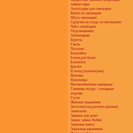
чайные пары
Аксессуары для самоваров
Книги по самоварам
Мёд к самоварам
Средства по уходу за самоварами
Чай к самоварам
Подстаканники
Антиквариат
Береста
Гжель
Хохлома
Балалайки
Блоки для бумаг
Блокноты
Брелки
В поход (мультитулы)
Валенки
Визитницы
Высокообъёмные панорамы
Глиняная посуда - гончарные
изделия
Гусли
Женские украшения
Заготовки под роспись (разные)
Зажигалки
Зажимы для денег
Замки, замки Любви
Записные книги
Зеркальца карманные