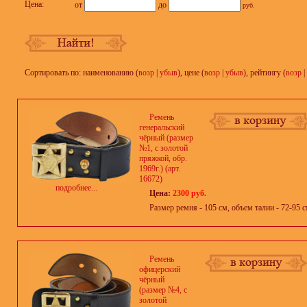
Цена:
от
до
руб.
Сортировать по: наименованию (
возр
|
убыв
), цене (
возр
|
убыв
), рейтингу (
возр
|
Ремень
генеральский
чёрный (размер
№1, с золотой
пряжкой, обр.
1969г.) (арт.
16672)
подробнее...
Цена:
2300 руб.
Размер ремня - 105 см, объем талии - 72-95 
Ремень
офицерский
чёрный
(размер №4, с
золотой