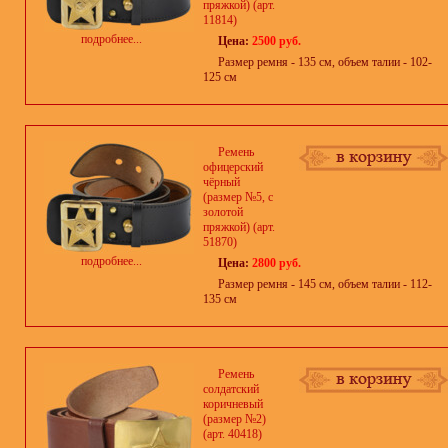
пряжкой) (арт.
11814)
подробнее...
Цена:
2500 руб.
Размер ремня - 135 см, объем талии - 102-
125 см
Ремень
офицерский
чёрный
(размер №5, с
золотой
пряжкой) (арт.
51870)
подробнее...
Цена:
2800 руб.
Размер ремня - 145 см, объем талии - 112-
135 см
Ремень
солдатский
коричневый
(размер №2)
(арт. 40418)