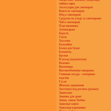
чайные пары
Аксессуары для самоваров
Книги по самоварам
Мёд к самоварам
Средства по уходу за самоварами
Чай к самоварам
Подстаканники
Антиквариат
Береста
Гжель
Хохлома
Балалайки
Блоки для бумаг
Блокноты
Брелки
В поход (мультитулы)
Валенки
Визитницы
Высокообъёмные панорамы
Глиняная посуда - гончарные
изделия
Гусли
Женские украшения
Заготовки под роспись (разные)
Зажигалки
Зажимы для денег
Замки, замки Любви
Записные книги
Зеркальца карманные