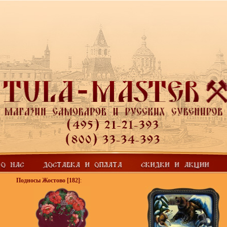
Подносы Жостово
[182]
: