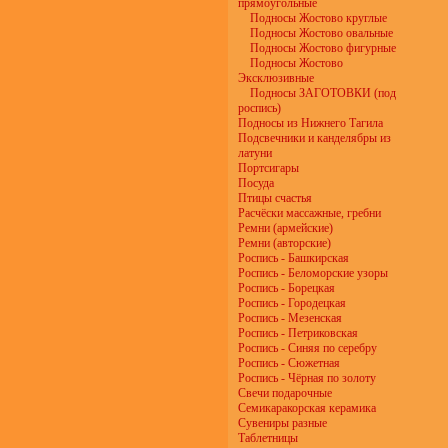
прямоугольные
Подносы Жостово круглые
Подносы Жостово овальные
Подносы Жостово фигурные
Подносы Жостово
Эксклюзивные
Подносы ЗАГОТОВКИ (под
роспись)
Подносы из Нижнего Тагила
Подсвечники и канделябры из
латуни
Портсигары
Посуда
Птицы счастья
Расчёски массажные, гребни
Ремни (армейские)
Ремни (авторские)
Роспись - Башкирская
Роспись - Беломорские узоры
Роспись - Борецкая
Роспись - Городецкая
Роспись - Мезенская
Роспись - Петриковская
Роспись - Синяя по серебру
Роспись - Сюжетная
Роспись - Чёрная по золоту
Свечи подарочные
Семикаракорская керамика
Сувениры разные
Таблетницы