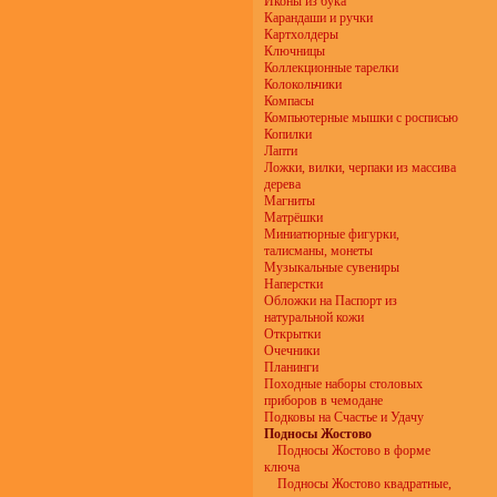
Иконы из бука
Карандаши и ручки
Картхолдеры
Ключницы
Коллекционные тарелки
Колокольчики
Компасы
Компьютерные мышки с росписью
Копилки
Лапти
Ложки, вилки, черпаки из массива
дерева
Магниты
Матрёшки
Миниатюрные фигурки,
талисманы, монеты
Музыкальные сувениры
Наперстки
Обложки на Паспорт из
натуральной кожи
Открытки
Очечники
Планинги
Походные наборы столовых
приборов в чемодане
Подковы на Счастье и Удачу
Подносы Жостово
Подносы Жостово в форме
ключа
Подносы Жостово квадратные,