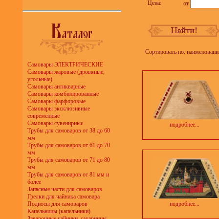
Цена:
от
Сортировать по: наименовани
Самовары ЭЛЕКТРИЧЕСКИЕ
Самовары жаровые (дровяные,
угольные)
Самовары антикварные
Самовары комбинированные
Самовары фарфоровые
Самовары эксклюзивные
современные
Самовары сувенирные
подробнее...
Трубы для самоваров от 38 до 60
мм
Трубы для самоваров от 61 до 70
мм
Трубы для самоваров от 71 до 80
мм
Трубы для самоваров от 81 мм и
более
Запасные части для самоваров
Грелки для чайника самовара
Подносы для самоваров
подробнее...
Капельницы (капельники)
Заварочные чайники, сахарницы,