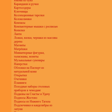
Иконы из бука
Карандаши и ручки
Картхолдеры
Ключницы
Коллекционные тарелки
Колокольчики
Компасы
Компьютерные мышки с росписью
Копилки
Лапти
Ложки, вилки, черпаки из массива
дерева
Магниты
Матрёшки
Миниатюрные фигурки,
талисманы, монеты
Музыкальные сувениры
Наперстки
Обложки на Паспорт из
натуральной кожи
Открытки
Очечники
Планинги
Походные наборы столовых
приборов в чемодане
Подковы на Счастье и Удачу
Подносы Жостово
Подносы из Нижнего Тагила
Подсвечники и канделябры из
латуни