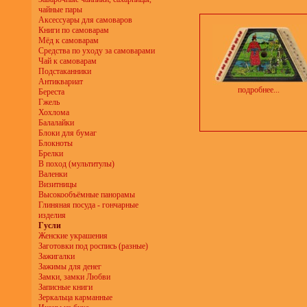
чайные пары
Аксессуары для самоваров
Книги по самоварам
Мёд к самоварам
Средства по уходу за самоварами
Чай к самоварам
Подстаканники
Антиквариат
подробнее...
Береста
Гжель
Хохлома
Балалайки
Блоки для бумаг
Блокноты
Брелки
В поход (мультитулы)
Валенки
Визитницы
Высокообъёмные панорамы
Глиняная посуда - гончарные
изделия
Гусли
Женские украшения
Заготовки под роспись (разные)
Зажигалки
Зажимы для денег
Замки, замки Любви
Записные книги
Зеркальца карманные