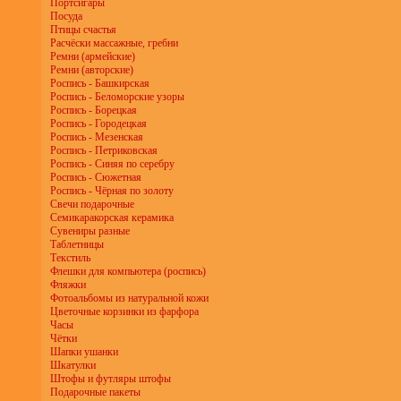
Портсигары
Посуда
Птицы счастья
Расчёски массажные, гребни
Ремни (армейские)
Ремни (авторские)
Роспись - Башкирская
Роспись - Беломорские узоры
Роспись - Борецкая
Роспись - Городецкая
Роспись - Мезенская
Роспись - Петриковская
Роспись - Синяя по серебру
Роспись - Сюжетная
Роспись - Чёрная по золоту
Свечи подарочные
Семикаракорская керамика
Сувениры разные
Таблетницы
Текстиль
Флешки для компьютера (роспись)
Фляжки
Фотоальбомы из натуральной кожи
Цветочные корзинки из фарфора
Часы
Чётки
Шапки ушанки
Шкатулки
Штофы и футляры штофы
Подарочные пакеты