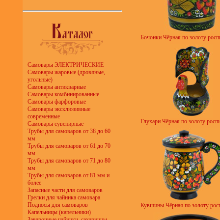
Бочонки Чёрная по золоту роспи
Самовары ЭЛЕКТРИЧЕСКИЕ
Самовары жаровые (дровяные,
угольные)
Самовары антикварные
Самовары комбинированные
Самовары фарфоровые
Самовары эксклюзивные
современные
Глухари Чёрная по золоту роспи
Самовары сувенирные
Трубы для самоваров от 38 до 60
мм
Трубы для самоваров от 61 до 70
мм
Трубы для самоваров от 71 до 80
мм
Трубы для самоваров от 81 мм и
более
Запасные части для самоваров
Грелки для чайника самовара
Подносы для самоваров
Кувшины Чёрная по золоту росп
Капельницы (капельники)
Заварочные чайники, сахарницы,