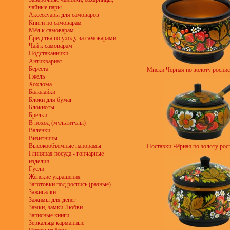
чайные пары
Аксессуары для самоваров
Книги по самоварам
Мёд к самоварам
Средства по уходу за самоварами
Чай к самоварам
Подстаканники
Антиквариат
Береста
Миски Чёрная по золоту роспис
Гжель
Хохлома
Балалайки
Блоки для бумаг
Блокноты
Брелки
В поход (мультитулы)
Валенки
Визитницы
Высокообъёмные панорамы
Поставки Чёрная по золоту росп
Глиняная посуда - гончарные
изделия
Гусли
Женские украшения
Заготовки под роспись (разные)
Зажигалки
Зажимы для денег
Замки, замки Любви
Записные книги
Зеркальца карманные