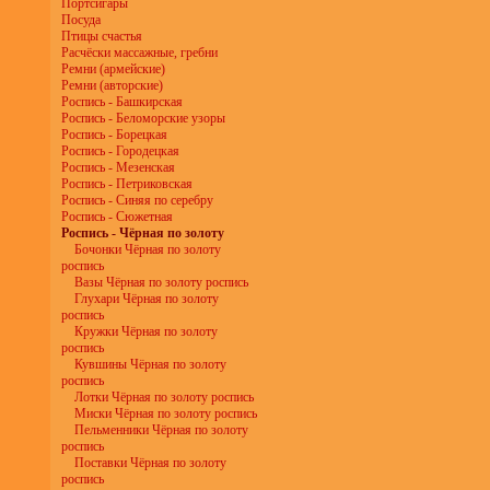
Портсигары
Посуда
Птицы счастья
Расчёски массажные, гребни
Ремни (армейские)
Ремни (авторские)
Роспись - Башкирская
Роспись - Беломорские узоры
Роспись - Борецкая
Роспись - Городецкая
Роспись - Мезенская
Роспись - Петриковская
Роспись - Синяя по серебру
Роспись - Сюжетная
Роспись - Чёрная по золоту
Бочонки Чёрная по золоту
роспись
Вазы Чёрная по золоту роспись
Глухари Чёрная по золоту
роспись
Кружки Чёрная по золоту
роспись
Кувшины Чёрная по золоту
роспись
Лотки Чёрная по золоту роспись
Миски Чёрная по золоту роспись
Пельменники Чёрная по золоту
роспись
Поставки Чёрная по золоту
роспись