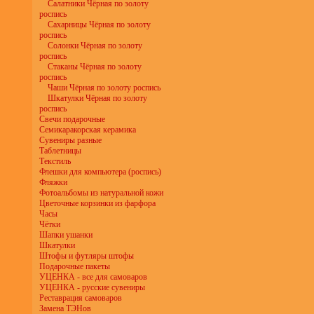
Салатники Чёрная по золоту
роспись
Сахарницы Чёрная по золоту
роспись
Солонки Чёрная по золоту
роспись
Стаканы Чёрная по золоту
роспись
Чаши Чёрная по золоту роспись
Шкатулки Чёрная по золоту
роспись
Свечи подарочные
Семикаракорская керамика
Сувениры разные
Таблетницы
Текстиль
Флешки для компьютера (роспись)
Фляжки
Фотоальбомы из натуральной кожи
Цветочные корзинки из фарфора
Часы
Чётки
Шапки ушанки
Шкатулки
Штофы и футляры штофы
Подарочные пакеты
УЦЕНКА - все для самоваров
УЦЕНКА - русские сувениры
Реставрация самоваров
Замена ТЭНов