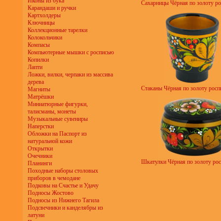
Иконы из бука
Сахарницы Чёрная по золоту ро
Карандаши и ручки
Картхолдеры
Ключницы
Коллекционные тарелки
Колокольчики
Компасы
Компьютерные мышки с росписью
Копилки
Лапти
Ложки, вилки, черпаки из массива
дерева
Стаканы Чёрная по золоту роспи
Магниты
Матрёшки
Миниатюрные фигурки,
талисманы, монеты
Музыкальные сувениры
Наперстки
Обложки на Паспорт из
натуральной кожи
Открытки
Очечники
Шкатулки Чёрная по золоту рос
Планинги
Походные наборы столовых
приборов в чемодане
Подковы на Счастье и Удачу
Подносы Жостово
Подносы из Нижнего Тагила
Подсвечники и канделябры из
латуни