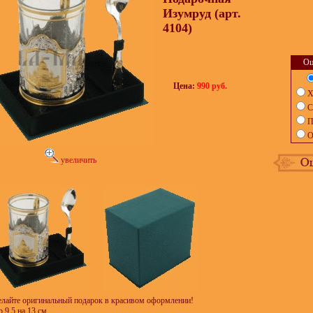
Изумруд (арт.
4104)
Оц
Цена:
990 руб.
Х
С
П
О
увеличить
лайте оригинальный подарок в красивом оформлении!
 9,5 на 13 см