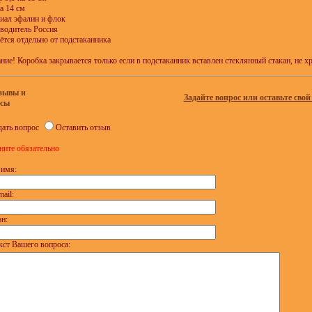
а 14 см
иал эфалин и флок
водитель Россия
ётся отдельно от подстаканника
ие! Коробка закрывается только если в подстаканник вставлен стеклянный стакан, не х
зывы и
Задайте вопрос или оставьте свой
осы
дать вопрос
Оставить отзыв
ните обязательно
имя:
mail:
н:
кст Вашего вопроса: