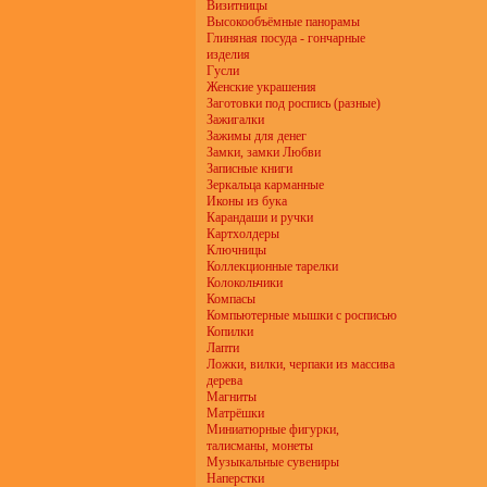
Визитницы
Высокообъёмные панорамы
Глиняная посуда - гончарные
изделия
Гусли
Женские украшения
Заготовки под роспись (разные)
Зажигалки
Зажимы для денег
Замки, замки Любви
Записные книги
Зеркальца карманные
Иконы из бука
Карандаши и ручки
Картхолдеры
Ключницы
Коллекционные тарелки
Колокольчики
Компасы
Компьютерные мышки с росписью
Копилки
Лапти
Ложки, вилки, черпаки из массива
дерева
Магниты
Матрёшки
Миниатюрные фигурки,
талисманы, монеты
Музыкальные сувениры
Наперстки