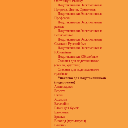
Охотнику и Рыбаку
Подстаканники Эксклюзивные
Природа, Цветы, Орнаменты
Подстаканники Эксклюзивные
Профессии
Подстаканники Эксклюзивные
разные
Подстаканники Эксклюзивные
Религиозные
Подстаканники Эксклюзивные
Сказки и Русский быт
Подстаканники Эксклюзивные
Юбилейные
Подстаканники Юбилейные
Стаканы для подстаканников
(стекло, хрусталь)
Стаканы для подстаканников
гранёные
Упаковка для подстаканников
(подарочная)
Антиквариат
Береста
Гжель
Хохлома
Балалайки
Блоки для бумаг
Блокноты
Брелки
В поход (мультитулы)
Валенки