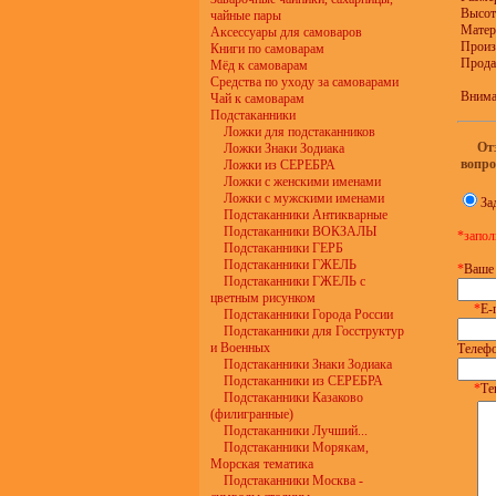
Высот
чайные пары
Матер
Аксессуары для самоваров
Произ
Книги по самоварам
Прода
Мёд к самоварам
Средства по уходу за самоварами
Вниман
Чай к самоварам
Подстаканники
Ложки для подстаканников
От
Ложки Знаки Зодиака
вопр
Ложки из СЕРЕБРА
Ложки с женскими именами
Ложки с мужскими именами
За
Подстаканники Антикварные
Подстаканники ВОКЗАЛЫ
*запол
Подстаканники ГЕРБ
Подстаканники ГЖЕЛЬ
*
Ваше 
Подстаканники ГЖЕЛЬ с
цветным рисунком
*
E-
Подстаканники Города России
Подстаканники для Госструктур
и Военных
Телефо
Подстаканники Знаки Зодиака
Подстаканники из СЕРЕБРА
*
Те
Подстаканники Казаково
(филигранные)
Подстаканники Лучший...
Подстаканники Морякам,
Морская тематика
Подстаканники Москва -