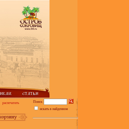
Поиск:
распечатать
искать в найденном