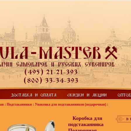
ая
:
Подстаканники
:
Упаковка для подстаканников (подарочная)
:
Коробка для
подстаканника
Подарочная