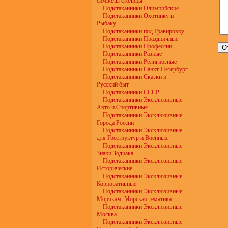
символы столицы
Подстаканники Олимпийские
Подстаканники Охотнику и
Рыбаку
Подстаканники под Гравировку
Подстаканники Праздничные
Подстаканники Профессии
Подстаканники Разные
Подстаканники Религиозные
Подстаканники Санкт-Петербург
Подстаканники Сказки и
Русский быт
Подстаканники СССР
Подстаканники Эксклюзивные
Авто и Спортивные
Подстаканники Эксклюзивные
Города России
Подстаканники Эксклюзивные
для Госструктур и Военных
Подстаканники Эксклюзивные
Знаки Зодиака
Подстаканники Эксклюзивные
Исторические
Подстаканники Эксклюзивные
Корпоративные
Подстаканники Эксклюзивные
Морякам, Морская тематика
Подстаканники Эксклюзивные
Москва
Подстаканники Эксклюзивные