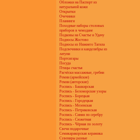
Обложки на Паспорт из
натуральной кожи
Открытки
Очечники
Планинги
Походные наборы столовых
приборов в чемодане
Подковы на Счастье и Удачу
Подносы Жостово
Подносы из Нижнего Тагила
Подсвечники и канделябры из
латуни
Портсигары
Посуда
Птицы счастья
Расчёски массажные, гребни
Ремни (армейские)
Ремни (авторские)
Роспись - Башкирская
Роспись - Беломорские узоры
Роспись - Борецкая
Роспись - Городецкая
Роспись - Мезенская
Роспись - Петриковская
Роспись - Синяя по серебру
Роспись - Сюжетная
Роспись - Чёрная по золоту
Свечи подарочные
Семикаракорская керамика
Сувениры разные