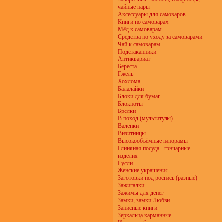
чайные пары
Аксессуары для самоваров
Книги по самоварам
Мёд к самоварам
Средства по уходу за самоварами
Чай к самоварам
Подстаканники
Антиквариат
Береста
Гжель
Хохлома
Балалайки
Блоки для бумаг
Блокноты
Брелки
В поход (мультитулы)
Валенки
Визитницы
Высокообъёмные панорамы
Глиняная посуда - гончарные
изделия
Гусли
Женские украшения
Заготовки под роспись (разные)
Зажигалки
Зажимы для денег
Замки, замки Любви
Записные книги
Зеркальца карманные