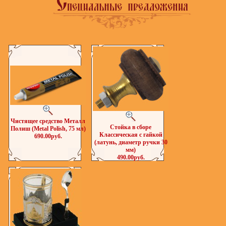
Чистящее средство Металл
Стойка в сборе
Полиш (Metal Polish, 75 мл)
Классическая с гайкой
690.00руб.
(латунь, диаметр ручки 30
мм)
490.00руб.