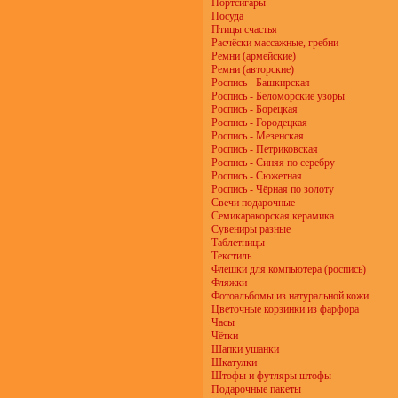
Портсигары
Посуда
Птицы счастья
Расчёски массажные, гребни
Ремни (армейские)
Ремни (авторские)
Роспись - Башкирская
Роспись - Беломорские узоры
Роспись - Борецкая
Роспись - Городецкая
Роспись - Мезенская
Роспись - Петриковская
Роспись - Синяя по серебру
Роспись - Сюжетная
Роспись - Чёрная по золоту
Свечи подарочные
Семикаракорская керамика
Сувениры разные
Таблетницы
Текстиль
Флешки для компьютера (роспись)
Фляжки
Фотоальбомы из натуральной кожи
Цветочные корзинки из фарфора
Часы
Чётки
Шапки ушанки
Шкатулки
Штофы и футляры штофы
Подарочные пакеты