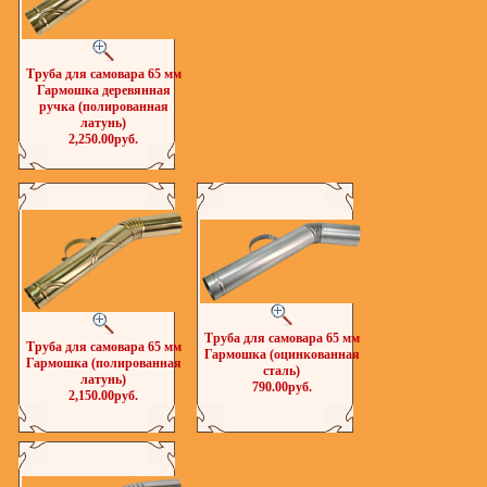
Труба для самовара 65 мм
Гармошка деревянная
ручка (полированная
латунь)
2,250.00руб.
Труба для самовара 65 мм
Труба для самовара 65 мм
Гармошка (оцинкованная
Гармошка (полированная
сталь)
латунь)
790.00руб.
2,150.00руб.