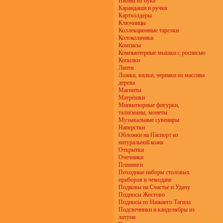
Иконы из бука
Карандаши и ручки
Картхолдеры
Ключницы
Коллекционные тарелки
Колокольчики
Компасы
Компьютерные мышки с росписью
Копилки
Лапти
Ложки, вилки, черпаки из массива
дерева
Магниты
Матрёшки
Миниатюрные фигурки,
талисманы, монеты
Музыкальные сувениры
Наперстки
Обложки на Паспорт из
натуральной кожи
Открытки
Очечники
Планинги
Походные наборы столовых
приборов в чемодане
Подковы на Счастье и Удачу
Подносы Жостово
Подносы из Нижнего Тагила
Подсвечники и канделябры из
латуни